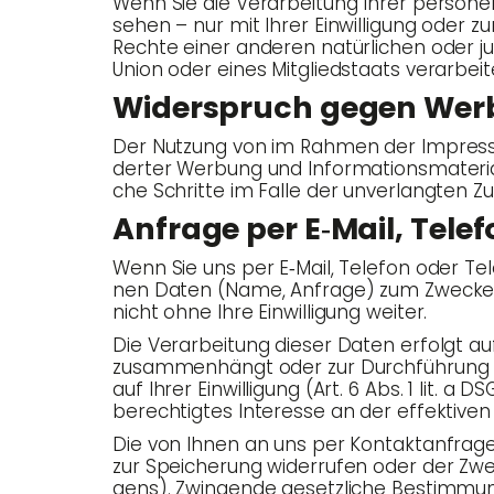
Wenn Sie die Ver­ar­bei­tung Ihrer per­so­
se­hen – nur mit Ihrer Ein­wil­li­gung oder
Rech­te einer ande­ren natür­li­chen oder ju
Uni­on oder eines Mit­glied­staats ver­ar­bei
Wider­spruch gegen Wer
Der Nut­zung von im Rah­men der Impres­sums
der­ter Wer­bung und Infor­ma­ti­ons­ma­te­ria
che Schrit­te im Fal­le der unver­lang­ten
Anfra­ge per E‑Mail, Tele­
Wenn Sie uns per E‑Mail, Tele­fon oder Tele­f
nen Daten (Name, Anfra­ge) zum Zwe­cke de
nicht ohne Ihre Ein­wil­li­gung weiter.
Die Ver­ar­bei­tung die­ser Daten erfolgt au
zusam­men­hängt oder zur Durch­füh­rung vor­
auf Ihrer Ein­wil­li­gung (Art. 6 Abs. 1 lit. 
berech­tig­tes Inter­es­se an der effek­ti­v
Die von Ihnen an uns per Kon­takt­an­fra­gen
zur Spei­che­rung wider­ru­fen oder der Zwec
gens). Zwin­gen­de gesetz­li­che Bestim­mun­