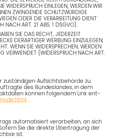
SIE WIDERSPRUCH EINLEGEN, WERDEN WIR
KÖNNEN ZWINGENDE SCHUTZWÜRDIGE
WIEGEN ODER DIE VERARBEITUNG DIENT
ACH ART. 21 ABS. 1 DSGVO).
BEN SIE DAS RECHT, JEDERZEIT
ECKE DERARTIGER WERBUNG EINZULEGEN;
TEHT. WENN SIE WIDERSPRECHEN, WERDEN
NG VERWENDET (WIDERSPRUCH NACH ART.
zustän­di­gen Auf­sichts­be­hör­de zu.
­auf­trag­te des Bun­des­lan­des, in dem
takt­da­ten kön­nen fol­gen­dem Link ent­
-node.html
.
ags auto­ma­ti­siert ver­ar­bei­ten, an sich
Sofern Sie die direk­te Über­tra­gung der
h­bar ist.