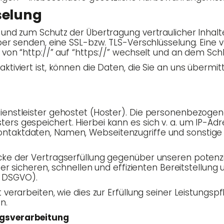
selung
n und zum Schutz der Über­tra­gung ver­trau­li­cher Inhal­
­ber sen­den, eine SSL-bzw. TLS-Ver­schlüs­se­lung. Eine v
rs von “http://” auf “https://” wech­selt und an dem Sch
ti­viert ist, kön­nen die Daten, die Sie an uns über­mit­te
nst­leis­ter gehos­tet (Hos­ter). Die per­so­nen­be­zo­ge
ers gespei­chert. Hier­bei kann es sich v. a. um IP-Adre
 Kon­takt­da­ten, Namen, Web­sei­ten­zu­grif­fe und sons­ti
ke der Ver­trags­er­fül­lung gegen­über unse­ren poten­z
ner siche­ren, schnel­len und effi­zi­en­ten Bereit­stel­l
. f DSGVO).
r­ar­bei­ten, wie dies zur Erfül­lung sei­ner Leis­tungs­pf
n.
ragsverarbeitung