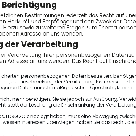
 Berichtigung
z­li­chen Bestim­mun­gen jeder­zeit das Recht auf unent
ren Her­kunft und Emp­fän­ger und den Zweck der Daten­
. Hier­zu sowie zu wei­te­ren Fra­gen zum The­ma per­so­
ge­be­nen Adres­se an uns wenden.
g der Verarbeitung
 Ver­ar­bei­tung Ihrer per­so­nen­be­zo­ge­nen Daten zu v
n Adres­se an uns wen­den. Das Recht auf Ein­schrän­ku
i­cher­ten per­so­nen­be­zo­ge­nen Daten bestrei­ten, benö­ti­ge
cht, die Ein­schrän­kung der Ver­ar­bei­tung Ihrer per­so­nen­
e­zo­ge­nen Daten unrecht­mä­ßig geschah/geschieht, kön­nen 
 nicht mehr benö­ti­gen, Sie sie jedoch zur Aus­übung, Ver­te
t, statt der Löschung die Ein­schrän­kung der Ver­ar­bei­tung
bs. 1 DSGVO ein­ge­legt haben, muss eine Abwä­gung zwi­sche
wes­sen Inter­es­sen über­wie­gen, haben Sie das Recht, die Ei