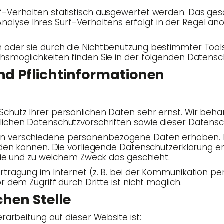
Ver­hal­ten sta­tis­tisch aus­ge­wer­tet wer­den. Das g
na­ly­se Ihres Surf-Ver­hal­tens erfolgt in der Regel a
 oder sie durch die Nicht­be­nut­zung bestimm­ter Tools ve
s­mög­lich­kei­ten fin­den Sie in der fol­gen­den Datens
e und Pflichtinformationen
Schutz Ihrer per­sön­li­chen Daten sehr ernst. Wir beha
­li­chen Daten­schutz­vor­schrif­ten sowie die­ser Datens
 ver­schie­de­ne per­so­nen­be­zo­ge­ne Daten erho­ben. 
er­den kön­nen. Die vor­lie­gen­de Daten­schutz­er­klä­rung
, wie und zu wel­chem Zweck das geschieht.
tra­gung im Inter­net (z. B. bei der Kom­mu­ni­ka­ti­on per
r dem Zugriff durch Drit­te ist nicht möglich.
­chen Stelle
er­ar­bei­tung auf die­ser Web­site ist: