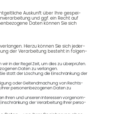
­gelt­li­che Aus­kunft über Ihre gespei­
ver­ar­bei­tung und ggf. ein Recht auf
nen­be­zo­ge­ne Daten kön­nen Sie sich
er­lan­gen. Hier­zu kön­nen Sie sich jeder­
ng der Ver­ar­bei­tung besteht in fol­gen­
n wir in der Regel Zeit, um dies zu über­prü­fen.
be­zo­ge­nen Daten zu verlangen.
Sie statt der Löschung die Ein­schrän­kung der
i­di­gung oder Gel­tend­ma­chung von Rechts­
 Ihrer per­so­nen­be­zo­ge­nen Daten zu
n Ihren und unse­ren Inter­es­sen vor­ge­nom­
n­schrän­kung der Ver­ar­bei­tung Ihrer per­so­