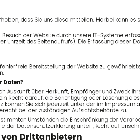
en, dass Sie uns die­se mit­tei­len. Hier­bei kann es si
Besuch der Web­site durch unse­re IT-Sys­te­me erfass
der Uhr­zeit des Sei­ten­auf­rufs). Die Erfas­sung die­ser
h­ler­freie Bereit­stel­lung der Web­site zu gewähr­leis­
n.
er Daten?
ich Aus­kunft über Her­kunft, Emp­fän­ger und Zweck Ihre
n Recht dar­auf, die Berich­ti­gung oder Löschung die­se
z kön­nen Sie sich jeder­zeit unter der im Impres­sum 
recht bei der zustän­di­gen Auf­sichts­be­hör­de zu.
imm­ten Umstän­den die Ein­schrän­kung der Ver­ar­bei­
 Sie der Daten­schutz­er­klä­rung unter „Recht auf Ein­sc
 von Drittanbietern