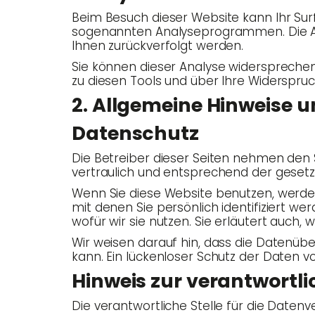
Beim Besuch die­ser Web­site kann Ihr Surf-
soge­nann­ten Ana­ly­se­pro­gram­men. Die A
Ihnen zurück­ver­folgt werden.
Sie kön­nen die­ser Ana­ly­se wider­spre­chen
zu die­sen Tools und über Ihre Wider­spruch
2. All­ge­mei­ne Hin­wei­s
Daten­schutz
Die Betrei­ber die­ser Sei­ten neh­men den 
ver­trau­lich und ent­spre­chend der gesetz
Wenn Sie die­se Web­site benut­zen, wer­den
mit denen Sie per­sön­lich iden­ti­fi­ziert w
wofür wir sie nut­zen. Sie erläu­tert auch
Wir wei­sen dar­auf hin, dass die Daten­über­
kann. Ein lücken­lo­ser Schutz der Daten vo
Hin­weis zur ver­ant­wort­li
Die ver­ant­wort­li­che Stel­le für die Daten­v