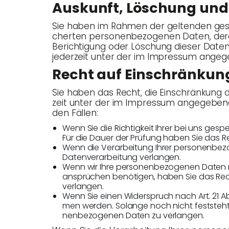
Aus­kunft, Löschung und
Sie haben im Rah­men der gel­ten­den geset
cher­ten per­so­nen­be­zo­ge­nen Daten, de
Berich­ti­gung oder Löschung die­ser Daten
jeder­zeit unter der im Impres­sum ange­
Recht auf Ein­schrän­kun
Sie haben das Recht, die Ein­schrän­kung der
zeit unter der im Impres­sum ange­ge­be­ne
den Fällen:
Wenn Sie die Rich­tig­keit Ihrer bei uns gespe
Für die Dau­er der Prü­fung haben Sie das Re
Wenn die Ver­ar­bei­tung Ihrer per­so­nen­b
Daten­ver­ar­bei­tung verlangen.
Wenn wir Ihre per­so­nen­be­zo­ge­nen Daten
an­sprü­chen benö­ti­gen, haben Sie das Rech
verlangen.
Wenn Sie einen Wider­spruch nach Art. 21 A
men wer­den. Solan­ge noch nicht fest­steht, 
nen­be­zo­ge­nen Daten zu verlangen.