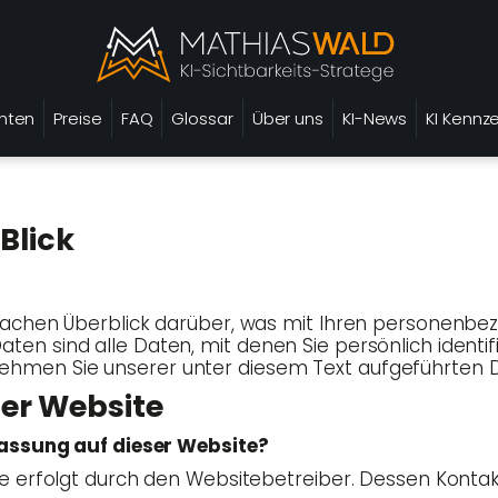
chten
Preise
FAQ
Glossar
Über uns
KI-News
KI Kennz
 Blick
fa­chen Über­blick dar­über, was mit Ihren per­so­nen­be­
ten sind alle Daten, mit denen Sie per­sön­lich iden­ti­fi­
h­men Sie unse­rer unter die­sem Text auf­ge­führ­ten
­ser Website
­fas­sung auf die­ser Website?
ite erfolgt durch den Web­site­be­trei­ber. Des­sen Kon­