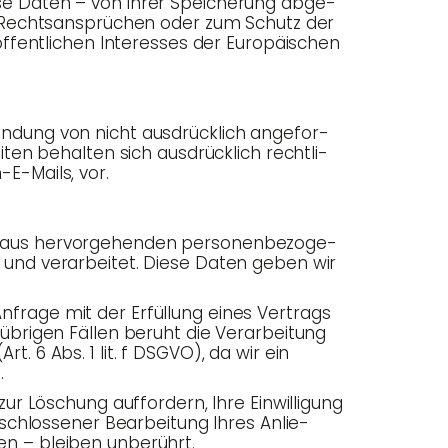
e­se Daten – von ihrer Spei­che­rung abge­
on Rechts­an­sprü­chen oder zum Schutz der
ffent­li­chen Inter­es­ses der Euro­päi­schen
en­dung von nicht aus­drück­lich ange­for­
­ten behal­ten sich aus­drück­lich recht­li­
-E-Mails, vor.
r­aus her­vor­ge­hen­den per­so­nen­be­zo­ge­
nd ver­ar­bei­tet. Die­se Daten geben wir
Anfra­ge mit der Erfül­lung eines Ver­trags
übri­gen Fäl­len beruht die Ver­ar­bei­tung
Art. 6 Abs. 1 lit. f DSGVO), da wir ein
.
r Löschung auf­for­dern, Ihre Ein­wil­li­gung
schlos­se­ner Bear­bei­tung Ihres Anlie­
­ten – blei­ben unberührt.