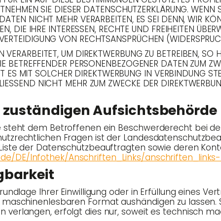
NTNEHMEN SIE DIESER DATENSCHUTZERKLÄRUNG. WENN 
ATEN NICHT MEHR VERARBEITEN, ES SEI DENN, WIR 
N, DIE IHRE INTERESSEN, RECHTE UND FREIHEITEN ÜBER
ERTEIDIGUNG VON RECHTSANSPRÜCHEN (WIDERSPRUCH N
ERARBEITET, UM DIREKTWERBUNG ZU BETREIBEN, SO HA
IE BETREFFENDER PERSONENBEZOGENER DATEN ZUM ZW
EIT ES MIT SOLCHER DIREKTWERBUNG IN VERBINDUNG S
IESSEND NICHT MEHR ZUM ZWECKE DER DIREKTWERBU
r zustän­di­gen Aufsichtsbehörde
­ße steht dem Betrof­fe­nen ein Beschwer­de­recht bei der 
hutz­recht­li­chen Fra­gen ist der Lan­des­da­ten­schutz­be
Lis­te der Daten­schutz­be­auf­trag­ten sowie deren Kon­
.de/DE/Infothek/Anschriften_Links/anschriften_links
gbarkeit
la­ge Ihrer Ein­wil­li­gung oder in Erfül­lung eines Ver­tr
maschi­nen­les­ba­ren For­mat aus­hän­di­gen zu las­sen. 
n ver­lan­gen, erfolgt dies nur, soweit es tech­nisch mac