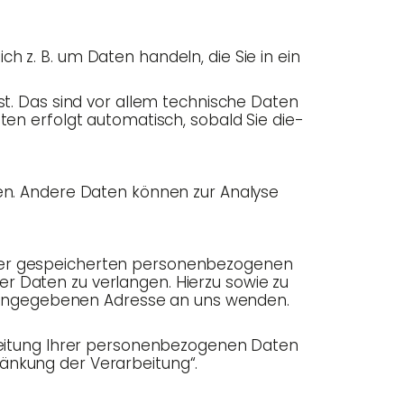
ch z. B. um Daten han­deln, die Sie in ein
t. Das sind vor allem tech­ni­sche Daten
 Daten erfolgt auto­ma­tisch, sobald Sie die­
ten. Ande­re Daten kön­nen zur Ana­ly­se
r gespei­cher­ten per­so­nen­be­zo­ge­nen
r Daten zu ver­lan­gen. Hier­zu sowie zu
ange­ge­be­nen Adres­se an uns wen­den.
tung Ihrer per­so­nen­be­zo­ge­nen Daten
hrän­kung der Verarbeitung“.