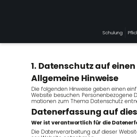
Schulung
Pfli
1. Daten­schutz auf einen
All­ge­mei­ne Hinweise
Die fol­gen­den Hin­wei­se geben einen ein­
Web­site besu­chen. Per­so­nen­be­zo­ge­ne Da
ma­tio­nen zum The­ma Daten­schutz ent­ne
Daten­er­fas­sung auf die
Wer ist ver­ant­wort­lich für die Daten­er
Die Daten­ver­ar­bei­tung auf die­ser Web­s