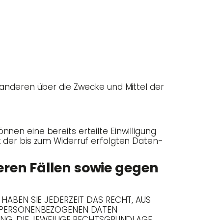
mit ande­ren über die Zwe­cke und Mit­tel der
ön­nen eine bereits erteil­te Ein­wil­li­gung
keit der bis zum Wider­ruf erfolg­ten Daten­
­ren Fäl­len sowie gegen
 HABEN SIE JEDERZEIT DAS RECHT, AUS
ER PERSONENBEZOGENEN DATEN
ING. DIE JEWEILIGE RECHTSGRUNDLAGE,