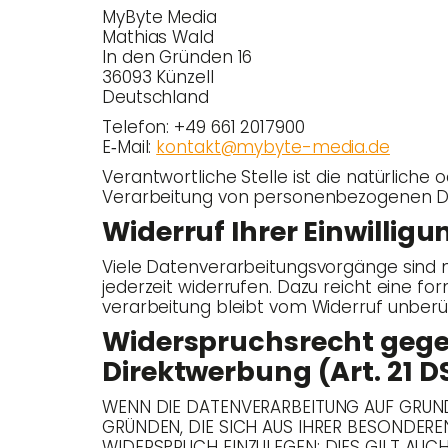
MyBy­te Media
Mathi­as Wald
In den Grün­den 16
36093 Künzell
Deutschland
Tele­fon: +49 661 2017900
E‑Mail:
kontakt@mybyte-media.de
Ver­ant­wort­li­che Stel­le ist die natür­li­
Ver­ar­bei­tung von per­so­nen­be­zo­ge­nen
Wider­ruf Ihrer Ein­wil­li
Vie­le Daten­ver­ar­bei­tungs­vor­gän­ge sind n
jeder­zeit wider­ru­fen. Dazu reicht eine fo
ver­ar­bei­tung bleibt vom Wider­ruf unberü
Wider­spruchs­recht gegen
Direkt­wer­bung (Art. 21
WENN DIE DATENVERARBEITUNG AUF GRUNDLA
GRÜNDEN, DIE SICH AUS IHRER BESONDER
WIDERSPRUCH EINZULEGEN; DIES GILT AUCH