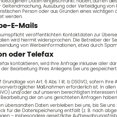
nen­be­zo­ge­nen Daten ein­ge­schränkt haben, dür­fen di
 zur Gel­tend­ma­chung, Aus­übung oder Ver­tei­di­gung v
ris­ti­schen Per­son oder aus Grün­den eines wich­ti­gen ö
­tet werden.
be-E-Mails
­pflicht ver­öf­fent­lich­ten Kon­takt­da­ten zur Über­s
­li­en wird hier­mit wider­spro­chen. Die Betrei­ber der Sei
 Zusen­dung von Wer­be­infor­ma­tio­nen, etwa durch Spam
fon oder Telefax
ax kon­tak­tie­ren, wird Ihre Anfra­ge inklu­si­ve aller da
r Bear­bei­tung Ihres Anlie­gens bei uns gespei­chert u
f Grund­la­ge von Art. 6 Abs. 1 lit. b DSGVO, sofern Ihre 
ver­trag­li­cher Maß­nah­men erfor­der­lich ist. In allen 
a DSGVO) und/oder auf unse­ren berech­tig­ten Inter­es­sen (
en Bear­bei­tung der an uns gerich­te­ten Anfra­gen haben
 über­sand­ten Daten ver­blei­ben bei uns, bis Sie uns zu
k für die Daten­spei­che­rung ent­fällt (z. B. nach abge­
gen – ins­be­son­de­re gesetz­li­che Auf­be­wah­rungs­fris