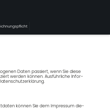
eichnungspflicht
zo­ge­nen Daten pas­siert, wenn Sie die­se
ziert wer­den kön­nen. Aus­führ­li­che Infor­
 Datenschutzerklärung.
takt­da­ten kön­nen Sie dem Impres­sum die­