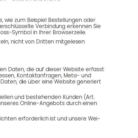
te, wie zum Bei­spiel Bestel­lun­gen oder
er­schlüs­sel­te Ver­bin­dung erken­nen Sie
loss-Sym­bol in Ihrer Browserzeile.
ln, nicht von Drit­ten mit­ge­le­sen
­nen Daten, die auf die­ser Web­site erfasst
s­sen, Kon­takt­an­fra­gen, Meta- und
­ge Daten, die über eine Web­site gene­riert
i­el­len und bestehen­den Kun­den (Art.
ung unse­res Online-Ange­bots durch einen
lich­ten erfor­der­lich ist und unse­re Wei­