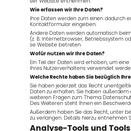
ser Web­site entnehmen.
Wie erfas­sen wir Ihre Daten?
Ihre Daten wer­den zum einen dadurch erho­b
Kon­takt­for­mu­lar eingeben.
Ande­re Daten wer­den auto­ma­tisch beim 
(z. B. Inter­net­brow­ser, Betriebs­sys­tem o
se Web­site betreten.
Wofür nut­zen wir Ihre Daten?
Ein Teil der Daten wird erho­ben, um eine fe
Ihres Nut­zer­ver­hal­tens ver­wen­det werde
Wel­che Rech­te haben Sie bezüg­lich Ihr
Sie haben jeder­zeit das Recht unent­gelt­l
Daten zu erhal­ten. Sie haben außer­dem ei
wei­te­ren Fra­gen zum The­ma Daten­schut
Des Wei­te­ren steht Ihnen ein Beschwer­de­
Außer­dem haben Sie das Recht, unter best
zu ver­lan­gen. Details hier­zu ent­neh­men
Ana­ly­se-Tools und Tools