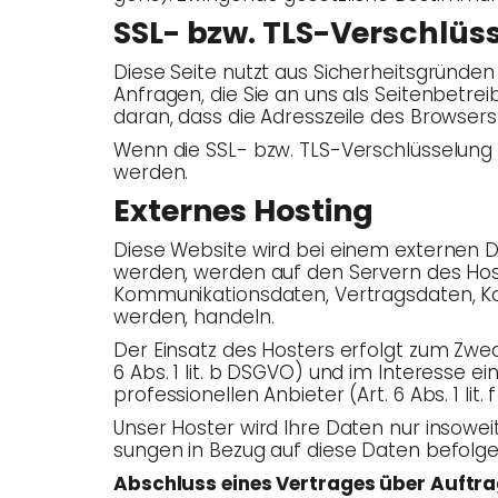
SSL- bzw. TLS-Verschlüs
Die­se Sei­te nutzt aus Sicher­heits­grün­de
Anfra­gen, die Sie an uns als Sei­ten­be­trei
dar­an, dass die Adress­zei­le des Brow­se
Wenn die SSL- bzw. TLS-Ver­schlüs­se­lung ak
werden.
Exter­nes Hosting
Die­se Web­site wird bei einem exter­nen Die
wer­den, wer­den auf den Ser­vern des Hos­t
Kom­mu­ni­ka­ti­ons­da­ten, Ver­trags­da­ten,
wer­den, handeln.
Der Ein­satz des Hos­ters erfolgt zum Zwe­c
6 Abs. 1 lit. b DSGVO) und im Inter­es­se ei
pro­fes­sio­nel­len Anbie­ter (Art. 6 Abs. 1 lit
Unser Hos­ter wird Ihre Daten nur inso­weit ve
sun­gen in Bezug auf die­se Daten befolge
Abschluss eines Ver­tra­ges über Auft