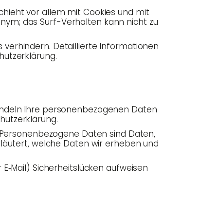
eschieht vor allem mit Coo­kies und mit
nonym; das Surf-Ver­hal­ten kann nicht zu
r­hin­dern. Detail­lier­te Infor­ma­tio­nen
chutzerklärung.
n­deln Ihre per­so­nen­be­zo­ge­nen Daten
chutzerklärung.
Per­so­nen­be­zo­ge­ne Daten sind Daten,
 erläu­tert, wel­che Daten wir erhe­ben und
 E‑Mail) Sicher­heits­lü­cken auf­wei­sen