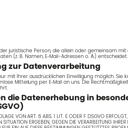
che oder juris­ti­sche Per­son, die allein oder gemein­sam 
 Daten (z. B. Namen, E‑Mail-Adres­sen o. Ä.) entscheidet.
­gung zur Datenverarbeitung
ur mit Ihrer aus­drück­li­chen Ein­wil­li­gung mög­lich. Sie k
rm­lo­se Mit­tei­lung per E‑Mail an uns. Die Recht­mä­ßig­
hrt.
 die Daten­er­he­bung in beson­de
 DSGVO)
GE VON ART. 6 ABS. 1 LIT. E ODER F DSGVO ERFOLGT,
EN SITUATION ERGEBEN, GEGEN DIE VERARBEITUNG IHR
 FÜR EIN AUF DIESE BESTIMMUNGEN GESTÜTZTES PROFIL