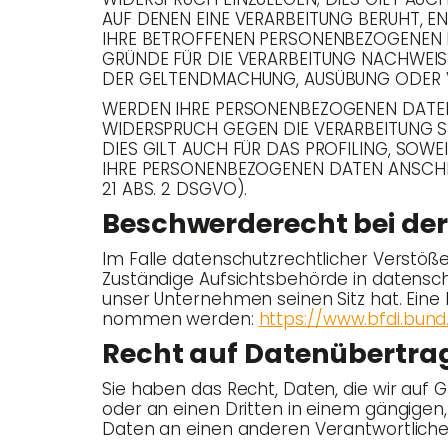
AUF DENEN EINE VERARBEITUNG BERUHT, E
IHRE BETROFFENEN PERSONENBEZOGENEN D
GRÜNDE FÜR DIE VERARBEITUNG NACHWEISE
DER GELTENDMACHUNG, AUSÜBUNG ODER V
WERDEN IHRE PERSONENBEZOGENEN DATEN V
WIDERSPRUCH GEGEN DIE VERARBEITUNG S
DIES GILT AUCH FÜR DAS PROFILING, SOW
IHRE PERSONENBEZOGENEN DATEN ANSCHL
21 ABS. 2 DSGVO).
Beschwer­de­recht bei de
Im Fal­le daten­schutz­recht­li­cher Ver­stö
Zustän­di­ge Auf­sichts­be­hör­de in daten­sc
unser Unter­neh­men sei­nen Sitz hat. Eine 
nom­men wer­den:
https://www.bfdi.bund
Recht auf Datenübertra
Sie haben das Recht, Daten, die wir auf Grund­
oder an einen Drit­ten in einem gän­gi­gen, 
Daten an einen ande­ren Ver­ant­wort­li­che