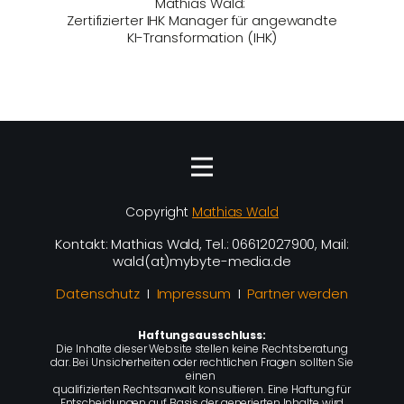
Mathias Wald:
Zertifizierter IHK Manager für angewandte
KI-Transformation (IHK)
Copyright
Mathias Wald
Kontakt: Mathias Wald, Tel.: 06612027900, Mail:
wald(at)mybyte-media.de
Datenschutz
I
Impressum
I
Partner werden
Haftungsausschluss:
Die Inhalte dieser Website stellen keine Rechtsberatung
dar. Bei Unsicherheiten oder rechtlichen Fragen sollten Sie
einen
qualifizierten Rechtsanwalt konsultieren. Eine Haftung für
Entscheidungen auf Basis der generierten Inhalte wird